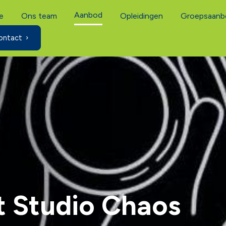
Aanbod
e
Ons team
Opleidingen
Groepsaanb
ontact
 Studio Chaos