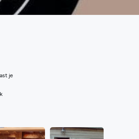
ast je
k