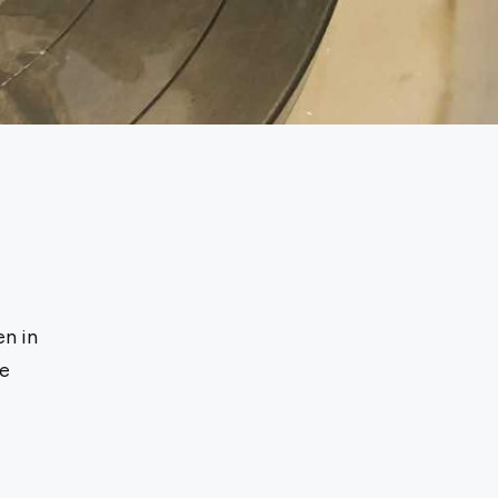
en in
de