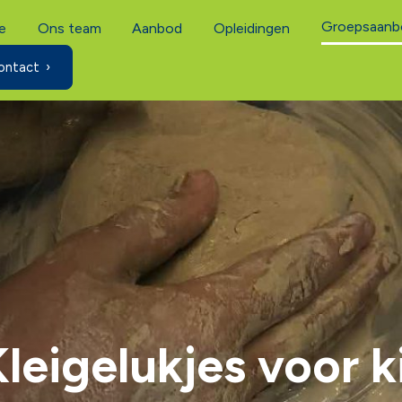
Groepsaanb
e
Ons team
Aanbod
Opleidingen
ontact
Kleigelukjes voor k