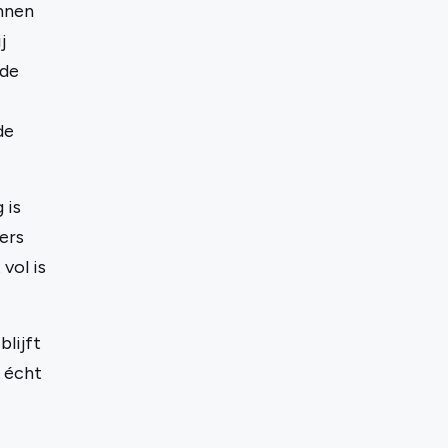
unnen
j
nde
de
 is
ers
vol is
blijft
t écht