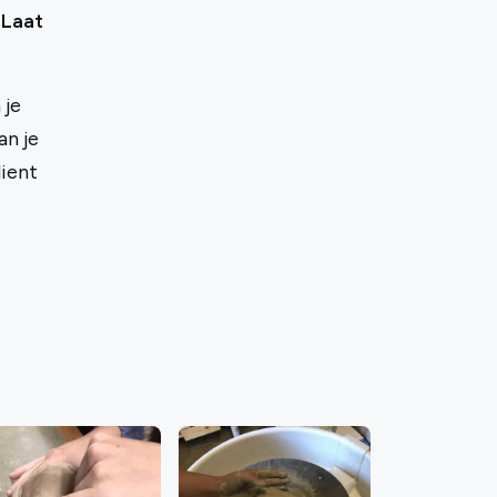
 Laat
 je
an je
dient