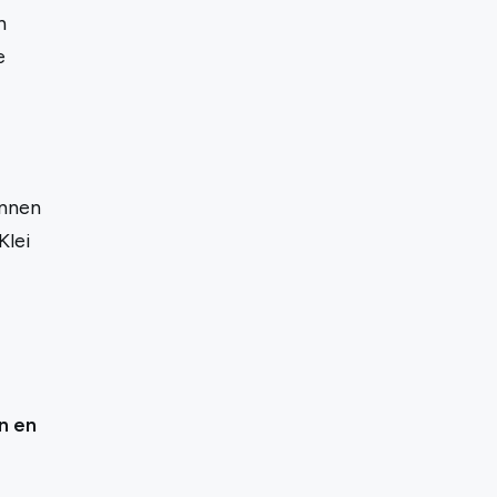
n
e
innen
Klei
n en