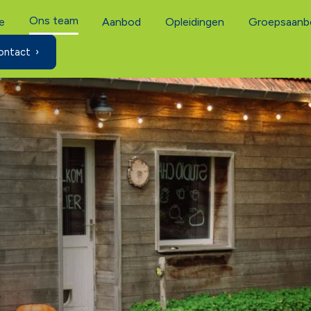
Ons team
e
Aanbod
Opleidingen
Groepsaanb
ontact