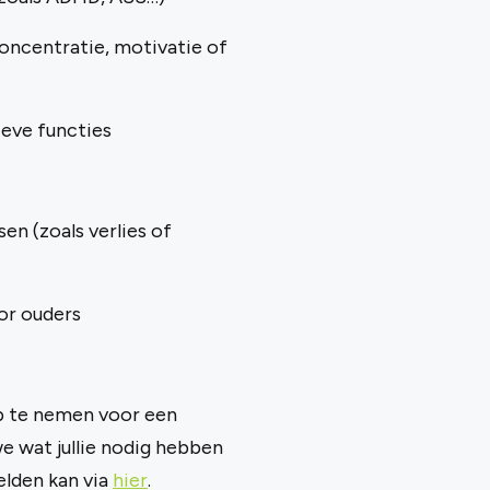
concentratie, motivatie of
ieve functies
en (zoals verlies of
or ouders
p te nemen voor een
 wat jullie nodig hebben
elden kan via
hier
.